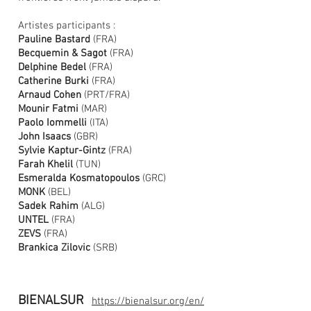
Artistes participants :
Pauline Bast
ard
(FRA)
Becquemin & Sagot
(FRA)
Delphine Bedel
(FRA)
Catherine Burki
(FRA)
Arnaud Cohen
(PRT/FRA)
Mounir Fatmi
(MAR)
Paolo Iommelli
(ITA)
John Isaacs
(GBR)
Sylvie Kaptur-Gintz
(FRA)
Farah Khelil
(TUN)
Esmeralda Kosmatopoulos
(GRC)
MONK
(BEL)
Sadek Rahim
(ALG)
UNTEL
(FRA)
ZEVS
(FRA)
Brankica Zilovic
(SRB)
BIENALSUR
http
s://bienalsur.org/en/